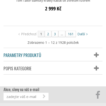
Tom Tailor dámský krátký kabát se zvířecím vzorem
2 999 Kč
Předchozí
1
2
3
...
161
Další
Zobrazeno 1 – 12 z 1928 položek
PARAMETRY PRODUKTŮ
POPIS KATEGORIE
Akce, slevy na váš e-mail