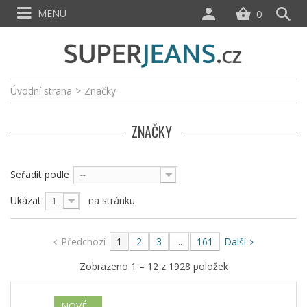
MENU
0
Úvodní strana
>
Značky
ZNAČKY
Seřadit podle
--
Ukázat
na stránku
12
Předchozí
1
2
3
...
161
Další
Zobrazeno 1 – 12 z 1928 položek
NOVÉ