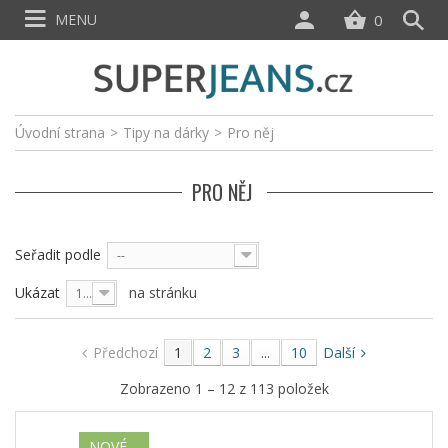
MENU
0
Úvodní strana
>
Tipy na dárky
>
Pro něj
PRO NĚJ
Seřadit podle
--
Ukázat
na stránku
12
Předchozí
1
2
3
...
10
Další
Zobrazeno 1 – 12 z 113 položek
NOVÉ