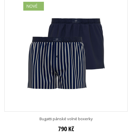
NOVÉ
Bugatti pánské volné boxerky
790 Kč