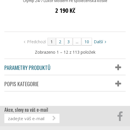
Olymp 24/7 Luxor Modern Fit společenská košile
2 190 Kč
Předchozí
1
2
3
...
10
Další
Zobrazeno 1 – 12 z 113 položek
PARAMETRY PRODUKTŮ
POPIS KATEGORIE
Akce, slevy na váš e-mail