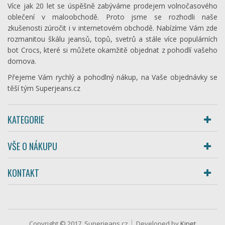
Více jak 20 let se úspěšně zabýváme prodejem volnočasového
oblečení v maloobchodě. Proto jsme se rozhodli naše
zkušenosti zúročit i v internetovém obchodě. Nabízíme Vám zde
rozmanitou škálu jeansů, topů, svetrů a stále více populárních
bot Crocs, které si můžete okamžitě objednat z pohodlí vašeho
domova.
Přejeme Vám rychlý a pohodlný nákup, na Vaše objednávky se
těší tým Superjeans.cz
KATEGORIE
VŠE O NÁKUPU
KONTAKT
Copyright © 2017, Superjeans.cz
Developed by
Kinet