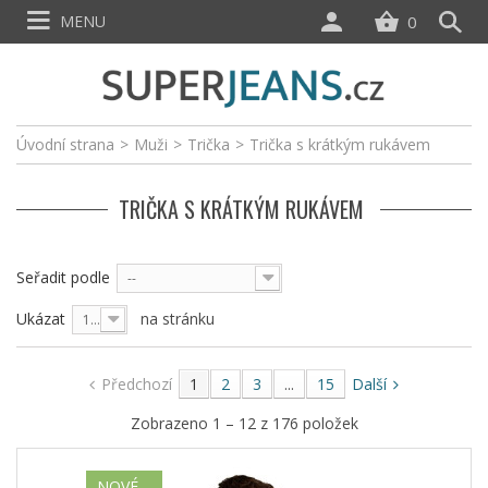
MENU
0
Úvodní strana
>
Muži
>
Trička
>
Trička s krátkým rukávem
TRIČKA S KRÁTKÝM RUKÁVEM
Seřadit podle
--
Ukázat
na stránku
12
Předchozí
1
2
3
...
15
Další
Zobrazeno 1 – 12 z 176 položek
NOVÉ