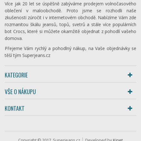
Více jak 20 let se úspěšně zabýváme prodejem volnočasového
oblečení v maloobchodě. Proto jsme se rozhodli naše
zkušenosti zúročit i v internetovém obchodě. Nabízíme Vám zde
rozmanitou škálu jeansů, topů, svetrů a stále více populárních
bot Crocs, které si můžete okamžitě objednat z pohodlí vašeho
domova.
Přejeme Vám rychlý a pohodlný nákup, na Vaše objednávky se
těší tým Superjeans.cz
KATEGORIE
VŠE O NÁKUPU
KONTAKT
Copyright © 2017, Superjeans.cz
Developed by
Kinet