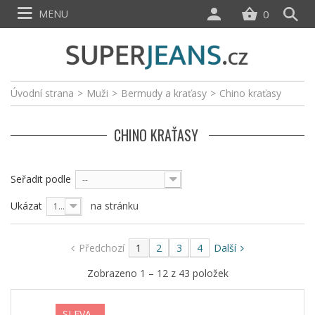
MENU
0
Úvodní strana
>
Muži
>
Bermudy a kraťasy
>
Chino kraťasy
CHINO KRAŤASY
Seřadit podle
--
Ukázat
na stránku
12
Předchozí
1
2
3
4
Další
Zobrazeno 1 – 12 z 43 položek
SLEVA