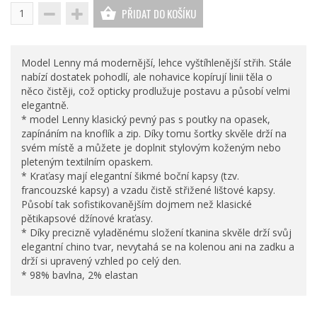
PŘIDAT DO KOŠÍKU
Model Lenny má modernější, lehce vyštíhlenější střih. Stále
nabízí dostatek pohodlí, ale nohavice kopírují linii těla o
něco čistěji, což opticky prodlužuje postavu a působí velmi
elegantně.
* model Lenny klasický pevný pas s poutky na opasek,
zapínáním na knoflík a zip. Díky tomu šortky skvěle drží na
svém místě a můžete je doplnit stylovým koženým nebo
pleteným textilním opaskem.
* Kraťasy mají elegantní šikmé boční kapsy (tzv.
francouzské kapsy) a vzadu čistě střižené lištové kapsy.
Působí tak sofistikovanějším dojmem než klasické
pětikapsové džínové kraťasy.
* Díky precizně vyladěnému složení tkanina skvěle drží svůj
elegantní chino tvar, nevytahá se na kolenou ani na zadku a
drží si upravený vzhled po celý den.
* 98% bavlna, 2% elastan