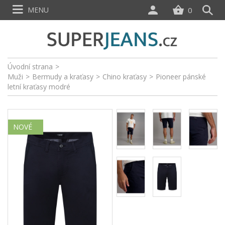
MENU
0
Úvodní strana
>
Muži
>
Bermudy a kraťasy
>
Chino kraťasy
>
Pioneer pánské
letní kraťasy modré
NOVÉ