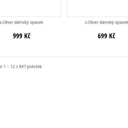
s.Oliver dámský opasek
s.Oliver dámský opase
999 Kč
699 Kč
 1 – 12 z 897 položek