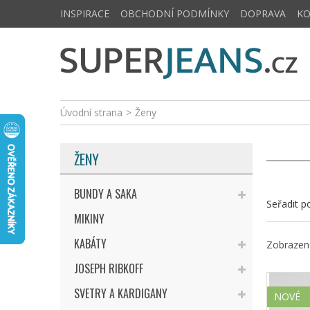
INSPIRACE
OBCHODNÍ PODMÍNKY
DOPRAVA
K
Úvodní strana
>
Ženy
ŽENY
BUNDY A SAKA
Seřadit p
MIKINY
KABÁTY
Zobrazeno
JOSEPH RIBKOFF
SVETRY A KARDIGANY
NOVÉ