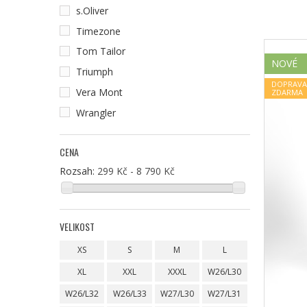
s.Oliver
Timezone
Tom Tailor
NOVÉ
Triumph
DOPRAVA
Vera Mont
ZDARMA
Wrangler
CENA
Rozsah:
299 Kč - 8 790 Kč
VELIKOST
XS
S
M
L
XL
XXL
XXXL
W26/L30
W26/L32
W26/L33
W27/L30
W27/L31