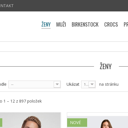
ONTAKT
ŽENY
MUŽI
BIRKENSTOCK
CROCS
P
ŽENY
odle
Ukázat
na stránku
--
12
 1 – 12 z 897 položek
NOVÉ