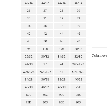
42/34
44/32
44/34
46/34
26
27
28
29
30
31
32
33
34
36
38
39
40
42
44
46
48
80
85
90
95
100
105
28/32
Zobrazeno
29/32
30/32
31/32
32/30
44/30
37
41
W27/L28
W28/L28
W29/L28
43
ONE SIZE
34/28
36/28
38/28
40/28
46/30
48/32
48/30
75C
80C
85C
90C
95C
75D
80D
85D
90D