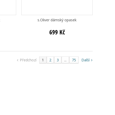
k
s.Oliver dámský opasek
699 Kč
Předchozí
1
2
3
...
75
Další