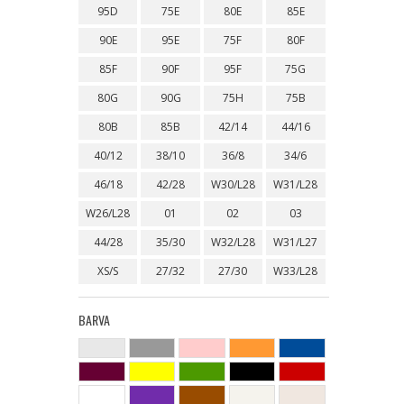
95D
75E
80E
85E
90E
95E
75F
80F
85F
90F
95F
75G
80G
90G
75H
75B
80B
85B
42/14
44/16
40/12
38/10
36/8
34/6
46/18
42/28
W30/L28
W31/L28
W26/L28
01
02
03
44/28
35/30
W32/L28
W31/L27
XS/S
27/32
27/30
W33/L28
BARVA