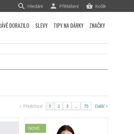
Hledání
Přihlášení
Košík
RÁVĚ DORAZILO
SLEVY
TIPY NA DÁRKY
ZNAČKY
Předchozí
1
2
3
...
75
Další
NOVÉ