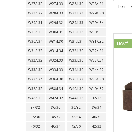
W27/L32
W27/L33
W28/L30
W28/L31
Tom Ta
W28/L32
W28/L33
W28/L34
W29/L30
W29/L31
W29/L32
W29/L33
W29/L34
W30/L30
W30/L31
W30/L32
W30/L33
W30/L34
W31/L30
W31/L31
W31/L32
NOVÉ
W31/L33
W31/L34
W32/L30
W32/L31
W32/L32
W32/L33
W33/L30
W33/L31
W33/L32
W33/L33
W34/L30
W34/L32
W32/L34
W36/L30
W36/L32
W38/L30
W38/L32
W38/L34
W40/L30
W40/L32
W42/L30
W42/L32
W44/L32
32/32
34/32
36/30
36/32
36/34
38/30
38/32
38/34
40/30
40/32
40/34
42/30
42/32