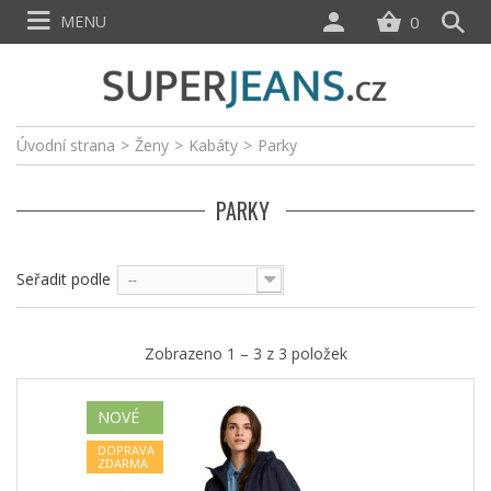
MENU
0
Úvodní strana
>
Ženy
>
Kabáty
>
Parky
PARKY
Seřadit podle
--
Zobrazeno 1 – 3 z 3 položek
NOVÉ
DOPRAVA
ZDARMA