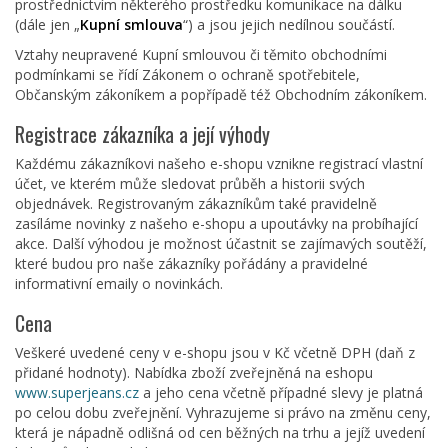
prostřednictvím některého prostředku komunikace na dálku
(dále jen „
Kupní smlouva
“) a jsou jejich nedílnou součástí.
Vztahy neupravené Kupní smlouvou či těmito obchodními
podmínkami se řídí Zákonem o ochraně spotřebitele,
Občanským zákoníkem a popřípadě též Obchodním zákoníkem.
Registrace zákazníka a její výhody
Každému zákazníkovi našeho e-shopu vznikne registrací vlastní
účet, ve kterém může sledovat průběh a historii svých
objednávek. Registrovaným zákazníkům také pravidelně
zasíláme novinky z našeho e-shopu a upoutávky na probíhající
akce. Další výhodou je možnost účastnit se zajímavých soutěží,
které budou pro naše zákazníky pořádány a pravidelné
informativní emaily o novinkách.
Cena
Veškeré uvedené ceny v e-shopu jsou v Kč včetně DPH (daň z
přidané hodnoty). Nabídka zboží zveřejněná na eshopu
www.superjeans.cz
a jeho cena včetně případné slevy je platná
po celou dobu zveřejnění. Vyhrazujeme si právo na změnu ceny,
která je nápadně odlišná od cen běžných na trhu a jejíž uvedení