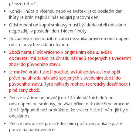
převzetí zboží.
Končí-li lhůta o víkendu nebo ve svátek, jako poslední den
lhůty je brán nejbližší následující pracovní den.
Odstoupení od kupní smlouvy musí být dodavateli odesláno
nejpozději v poslední den 14denní lhůty.
Rozbalením ani použitím zboží nezaniká právo na odstoupení
od smlouvy bez udání důvodu.
Zboží nemusí být vráceno v originálním obalu, avšak
dodavatel má právo na úhradu nákladů spojených s uvedením
zboží do původního stavu.
Je možné vrátit i zboží použité, avšak dodavatel má opět
právo na úhradu nákladů spojených s uvedením zboží do
původního stavu. Tyto náklady mohou teoreticky dosáhnout i
plné ceny zboží.
Peníze vrátíme nejpozději do 14 kalendářních dnů od
odstoupení od smlouvy, ne však dříve, než obdržíme vracené
zboží (případně než prokážete, že vracené zboží nám již bylo
odesláno).
Peníze nevracíme prostřednictvím poštovní poukázky, ale
pouze na bankovní účet