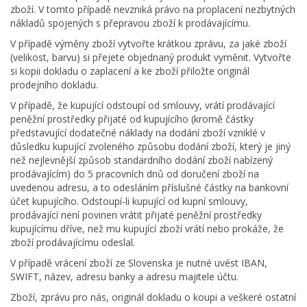
zboží. V tomto případě nevzniká právo na proplacení nezbytných
nákladů spojených s přepravou zboží k prodávajícímu.
V případě výměny zboží vytvořte krátkou zprávu, za jaké zboží
(velikost, barvu) si přejete objednaný produkt vyměnit. Vytvořte
si kopii dokladu o zaplacení a ke zboží přiložte originál
prodejního dokladu.
V případě, že kupující odstoupí od smlouvy, vrátí prodávající
peněžní prostředky přijaté od kupujícího (kromě částky
představující dodatečné náklady na dodání zboží vzniklé v
důsledku kupující zvoleného způsobu dodání zboží, který je jiný
než nejlevnější způsob standardního dodání zboží nabízený
prodávajícím) do 5 pracovních dnů od doručení zboží na
uvedenou adresu, a to odesláním příslušné částky na bankovní
účet kupujícího. Odstoupí-li kupující od kupní smlouvy,
prodávající není povinen vrátit přijaté peněžní prostředky
kupujícímu dříve, než mu kupující zboží vrátí nebo prokáže, že
zboží prodávajícímu odeslal.
V případě vrácení zboží ze Slovenska je nutné uvést IBAN,
SWIFT, název, adresu banky a adresu majitele účtu.
Zboží, zprávu pro nás, originál dokladu o koupi a veškeré ostatní