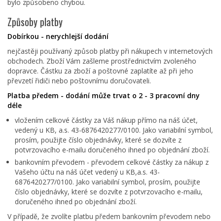
bylo způsobeno chybou.
Způsoby platby
Dobírkou - nerychlejší dodání
nejčastěji používaný způsob platby při nákupech v internetových
obchodech. Zboží Vám zašleme prostřednictvím zvoleného
dopravce. Částku za zboží a poštovné zaplatíte až při jeho
převzetí řidiči nebo poštovnímu doručovateli.
Platba předem - dodání může trvat o 2 - 3 pracovní dny
déle
vložením celkové částky za Váš nákup přímo na náš účet,
vedený u KB, a.s. 43-6876420277/0100. Jako variabilní symbol,
prosím, použijte číslo objednávky, které se dozvíte z
potvrzovacího e-mailu doručeného ihned po objednání zboží.
bankovním převodem - převodem celkové částky za nákup z
Vašeho účtu na náš účet vedený u KB,a.s. 43-
6876420277/0100. Jako variabilní symbol, prosím, použijte
číslo objednávky, které se dozvíte z potvrzovacího e-mailu,
doručeného ihned po objednání zboží.
V případě, že zvolíte platbu předem bankovním převodem nebo