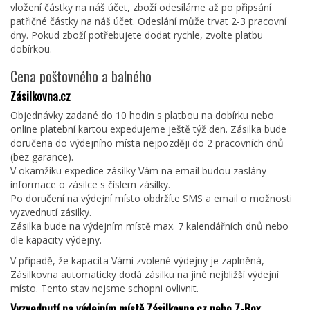
vložení částky na náš účet, zboží odesíláme až po připsání
patřičné částky na náš účet. Odeslání může trvat 2-3 pracovní
dny. Pokud zboží potřebujete dodat rychle, zvolte platbu
dobírkou.
Cena poštovného a balného
Zásilkovna.cz
Objednávky zadané do 10 hodin s platbou na dobírku nebo
online platební kartou expedujeme ještě týž den. Zásilka bude
doručena do výdejního místa nejpozději do 2 pracovních dnů
(bez garance).
V okamžiku expedice zásilky Vám na email budou zaslány
informace o zásilce s číslem zásilky.
Po doručení na výdejní místo obdržíte SMS a email o možnosti
vyzvednutí zásilky.
Zásilka bude na výdejním místě max. 7 kalendářních dnů nebo
dle kapacity výdejny.
V případě, že kapacita Vámi zvolené výdejny je zaplněná,
Zásilkovna automaticky dodá zásilku na jiné nejbližší výdejní
místo. Tento stav nejsme schopni ovlivnit.
Vyzvednutí na výdejním místě Zásilkovna.cz nebo Z-Box