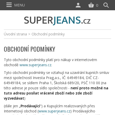
MENU
0
Úvodní strana
>
Obchodní podmínky
OBCHODNÍ PODMÍNKY
Tyto obchodní podmínky platí pro nákup v internetovém
obchodě
www.superjeans.cz
.
Tyto obchodní podmínky se vztahují na uzavírání kupních smluv
mezi společností Investa Prag,a.s., IČ: 64949184, DIČ CZ-
64949184, se sídlem Praha 1, Školská 689/20, PSČ 110 00 (na
této adrese je pouze sídlo společnosti -
není proto možné na
tuto adresu posílat vrácené zboží nebo zde zboží
vyzvedávat
)
(dále jen „
Prodávající
“) a Kupujícím realizovaných přes
Internetový obchod (
www.superjeans.cz
) Prodávajícího