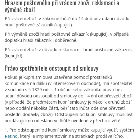
Hrazení poštovného při vrácení zboží, reklamaci a
výměně zboží
Při vrácení zboží v zákonné lhůtě do 14 dnů bez udání důvodu -
hradí poštovné zákazník (kupující).
Při výměně zboží hradí poštovné zákazník (kupující), v případě
doplatku hradí zákazník i doběrečné.
Při vrácení zboží z důvodu reklamace - hradí poštovné zákazník
(kupující).
Právo spotřebitele odstoupit od smlouvy
Pokud je kupní smlouva uzavřena pomocí prostředků
komunikace na dálku (v internetovém obchodě), má spotřebitel
v souladu s § 1829 odst. 1 občanského zákoníku právo bez
udání důvodu odstoupit od smlouvy do 14 dní od převzetí zboží
(v případě, že předmětem kupní smlouvy je několik druhů zboží
nebo dodání několika částí, běží tato lhůta ode dne převzetí
poslední dodávky zboží). Odstoupení od kupní smlouvy musí být
prodávajícímu odesláno ve lhůtě uvedené v přechozí větě.
1.
Pro odstoupení od kupní smlouvy může kupující využít systém
Retino
, který je implementován na stránkách prodávajícího.