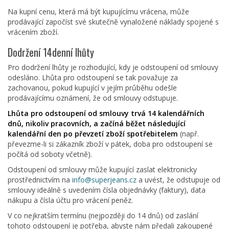
Na kupní cenu, která má být kupujícímu vrácena, může
prodávající započíst své skutečně vynaložené náklady spojené s
vrácením zboží.
Dodržení 14denní lhůty
Pro dodržení lhůty je rozhodující, kdy je odstoupení od smlouvy
odesláno. Lhůta pro odstoupení se tak považuje za
zachovanou, pokud kupující v jejím průběhu odešle
prodávajícímu oznámení, že od smlouvy odstupuje.
Lhůta pro odstoupení od smlouvy trvá 14 kalendářních
dnů, nikoliv pracovních, a začíná běžet následující
kalendářní den po převzetí zboží spotřebitelem
(např.
převezme-li si zákazník zboží v pátek, doba pro odstoupení se
počítá od soboty včetně).
Odstoupení od smlouvy může kupující zaslat elektronicky
prostřednictvím na
info@superjeans.cz
a uvést, že odstupuje od
smlouvy ideálně s uvedením čísla objednávky (faktury), data
nákupu a čísla účtu pro vrácení peněz.
V co nejkratším termínu (nejpozději do 14 dnů) od zaslání
tohoto odstoupení je potřeba, abyste nám předali zakoupené