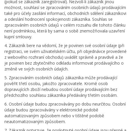
(pokud se zákazník zaregistroval). Nezvolí-li zákazník jinou
možnost, souhlasí se zpracováním osobních údajů prodávajícím
také pro účely zasílání informací, obchodních sdělení zákazníkovi
a odeslání hodnocení spokojenosti zákazníka. Souhlas se
zpracováním osobních údajů v celém rozsahu dle tohoto článku
není podmínkou, která by sama o sobě znemožňovala uzavření
kupní smlouvy.
4. Zákazník bere na vědomí, že je povinen své osobní údaje (při
registraci, ve svém uživatelském účtu, při objednávce provedené
z webového rozhraní obchodu) uvádět správně a pravdivě a že
je povinen bez zbytečného odkladu informovat prodávajícího o
změně ve svých osobních údajích.
5. Zpracováním osobních údajů zákazníka může prodávající
pověřit třetí osobu, jakožto zpracovatele. Kromě osob
dopravujících zboží nebudou osobní údaje prodávajícím bez
předchozího souhlasu zákazníka předávány třetím osobám.
6. Osobní údaje budou zpracovávány po dobu neurčitou. Osobní
údaje budou zpracovávány v elektronické podobě
automatizovaným způsobem nebo v tištěné podobě
neautomatizovaným způsobem.
7. Zákazník potvrzuje, že poskytnuté osobní údaje jsou přesné a