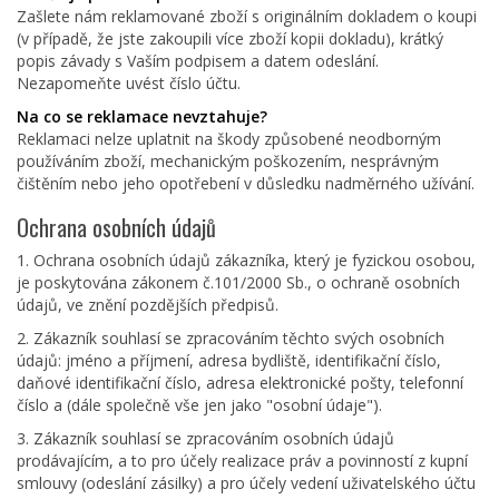
Zašlete nám reklamované zboží s originálním dokladem o koupi
(v případě, že jste zakoupili více zboží kopii dokladu), krátký
popis závady s Vaším podpisem a datem odeslání.
Nezapomeňte uvést číslo účtu.
Na co se reklamace nevztahuje?
Reklamaci nelze uplatnit na škody způsobené neodborným
používáním zboží, mechanickým poškozením, nesprávným
čištěním nebo jeho opotřebení v důsledku nadměrného užívání.
Ochrana osobních údajů
1. Ochrana osobních údajů zákazníka, který je fyzickou osobou,
je poskytována zákonem č.101/2000 Sb., o ochraně osobních
údajů, ve znění pozdějších předpisů.
2. Zákazník souhlasí se zpracováním těchto svých osobních
údajů: jméno a příjmení, adresa bydliště, identifikační číslo,
daňové identifikační číslo, adresa elektronické pošty, telefonní
číslo a (dále společně vše jen jako "osobní údaje").
3. Zákazník souhlasí se zpracováním osobních údajů
prodávajícím, a to pro účely realizace práv a povinností z kupní
smlouvy (odeslání zásilky) a pro účely vedení uživatelského účtu