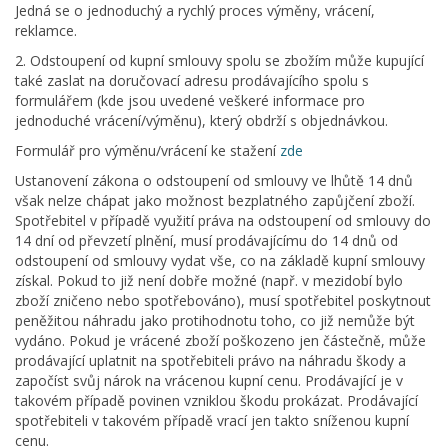
Jedná se o jednoduchý a rychlý proces výměny, vrácení,
reklamce.
2. Odstoupení od kupní smlouvy spolu se zbožím může kupující
také zaslat na doručovací adresu prodávajícího spolu s
formulářem (kde jsou uvedené veškeré informace pro
jednoduché vrácení/výměnu), který obdrží s objednávkou.
Formulář pro výměnu/vrácení ke stažení
zde
Ustanovení zákona o odstoupení od smlouvy ve lhůtě 14 dnů
však nelze chápat jako možnost bezplatného zapůjčení zboží.
Spotřebitel v případě využití práva na odstoupení od smlouvy do
14 dní od převzetí plnění, musí prodávajícímu do 14 dnů od
odstoupení od smlouvy vydat vše, co na základě kupní smlouvy
získal. Pokud to již není dobře možné (např. v mezidobí bylo
zboží zničeno nebo spotřebováno), musí spotřebitel poskytnout
peněžitou náhradu jako protihodnotu toho, co již nemůže být
vydáno. Pokud je vrácené zboží poškozeno jen částečně, může
prodávající uplatnit na spotřebiteli právo na náhradu škody a
započíst svůj nárok na vrácenou kupní cenu. Prodávající je v
takovém případě povinen vzniklou škodu prokázat. Prodávající
spotřebiteli v takovém případě vrací jen takto sníženou kupní
cenu.