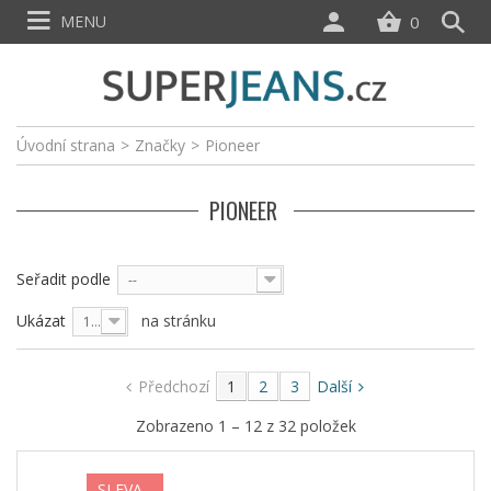
MENU
0
Úvodní strana
>
Značky
>
Pioneer
PIONEER
Seřadit podle
--
Ukázat
na stránku
12
Předchozí
1
2
3
Další
Zobrazeno 1 – 12 z 32 položek
SLEVA