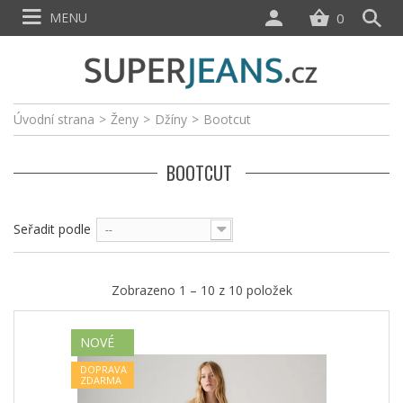
MENU
0
Úvodní strana
>
Ženy
>
Džíny
>
Bootcut
BOOTCUT
Seřadit podle
--
Zobrazeno 1 – 10 z 10 položek
NOVÉ
DOPRAVA
ZDARMA