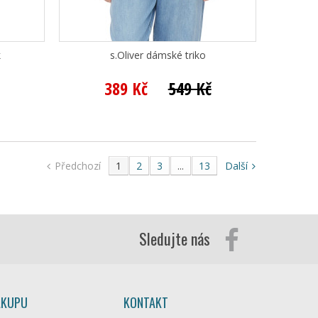
k
s.Oliver dámské triko
389 Kč
549 Kč
Předchozí
1
2
3
...
13
Další
Sledujte nás
ÁKUPU
KONTAKT