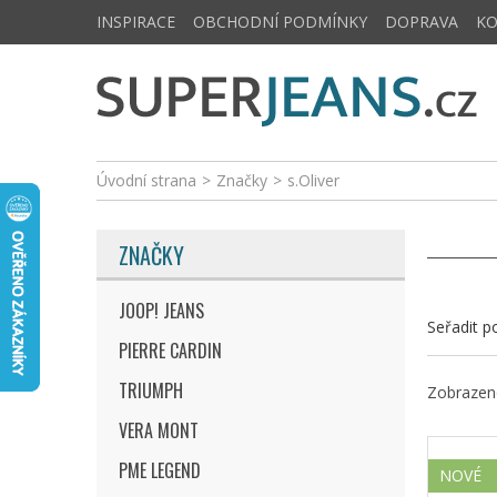
INSPIRACE
OBCHODNÍ PODMÍNKY
DOPRAVA
K
Úvodní strana
>
Značky
>
s.Oliver
ZNAČKY
JOOP! JEANS
Seřadit p
PIERRE CARDIN
TRIUMPH
Zobrazeno
VERA MONT
PME LEGEND
NOVÉ