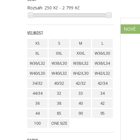
Rozsah:
250 Kč - 2 799 Kč
NOVÉ
VELIKOST
XS
S
M
L
XL
XXL
XXXL
W36/L30
W36/L32
W38/L30
W38/L32
W38/L34
W40/L30
W40/L32
W42/L30
W42/L32
34/32
40/32
42/32
42/34
44/34
32
33
34
36
38
40
42
44
85
90
95
100
ONE SIZE