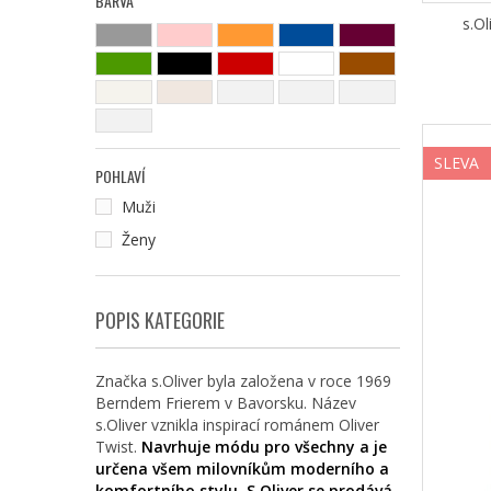
BARVA
s.O
SLEVA
POHLAVÍ
Muži
Ženy
POPIS KATEGORIE
Značka s.Oliver byla založena v roce 1969
Berndem Frierem v Bavorsku. Název
s.Oliver vznikla inspirací románem Oliver
Twist.
Navrhuje módu pro všechny a je
určena všem milovníkům moderního a
komfortního stylu. S.Oliver se prodává