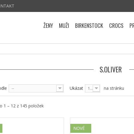
ONTAKT
ŽENY
MUŽI
BIRKENSTOCK
CROCS
P
S.OLIVER
odle
Ukázat
na stránku
--
12
 1 – 12 z 145 položek
NOVÉ