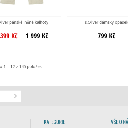
Oliver pánské lněné kalhoty
s.Oliver dámský opase
 399 Kč
1 999 Kč
799 Kč
 1 – 12 z 145 položek
KATEGORIE
VŠE O N