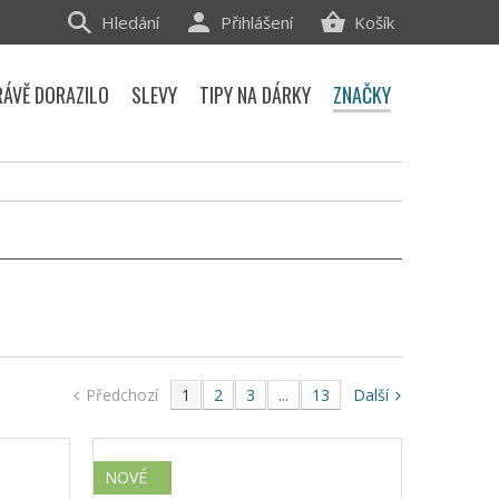
Hledání
Přihlášení
Košík
RÁVĚ DORAZILO
SLEVY
TIPY NA DÁRKY
ZNAČKY
Předchozí
1
2
3
...
13
Další
NOVÉ