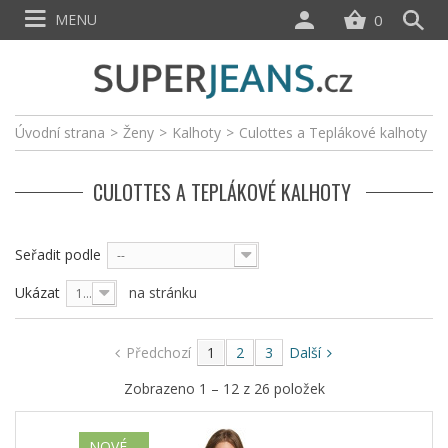
MENU
0
Úvodní strana
>
Ženy
>
Kalhoty
>
Culottes a Teplákové kalhoty
CULOTTES A TEPLÁKOVÉ KALHOTY
Seřadit podle
--
Ukázat
na stránku
12
Předchozí
1
2
3
Další
Zobrazeno 1 – 12 z 26 položek
NOVÉ