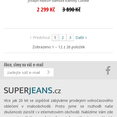
Joseph Ribkoff dámské kalhoty Culotte
2 299 Kč
3 890 Kč
Předchozí
1
2
3
Další
Zobrazeno 1 – 12 z 26 položek
Akce, slevy na váš e-mail
Více jak 20 let se úspěšně zabýváme prodejem volnočasového
oblečení v maloobchodě. Proto jsme se rozhodli naše
zkušenosti zúročit i v internetovém obchodě. Nabízíme Vám zde