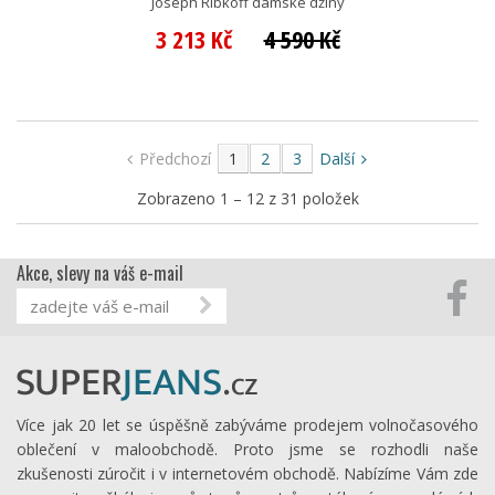
Joseph Ribkoff dámské džíny
3 213 Kč
4 590 Kč
Předchozí
1
2
3
Další
Zobrazeno 1 – 12 z 31 položek
Akce, slevy na váš e-mail
Více jak 20 let se úspěšně zabýváme prodejem volnočasového
oblečení v maloobchodě. Proto jsme se rozhodli naše
zkušenosti zúročit i v internetovém obchodě. Nabízíme Vám zde