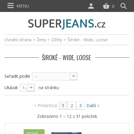
MENU
0
Úvodní strana
>
Ženy
>
Džíny
>
Široké - Wide, Loose
ŠIROKÉ - WIDE, LOOSE
Seřadit podle
--
Ukázat
na stránku
12
Předchozí
1
2
3
Další
Zobrazeno 1 – 12 z 31 položek
NOVÉ