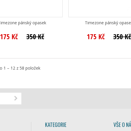
Timezone pánský opasek
Timezone pánský opase
175 Kč
350 Kč
175 Kč
350 K
 1 – 12 z 58 položek
KATEGORIE
VŠE O N