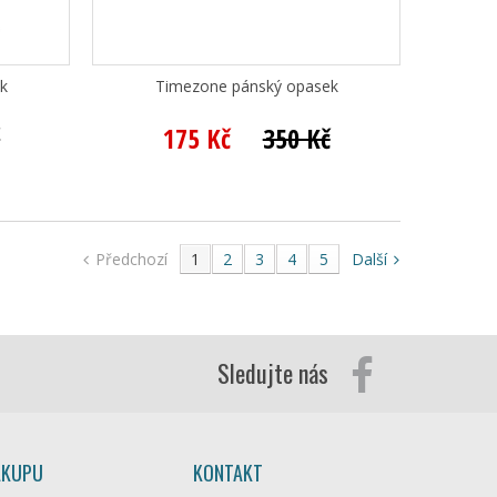
k
Timezone pánský opasek
č
175 Kč
350 Kč
Předchozí
1
2
3
4
5
Další
Sledujte nás
ÁKUPU
KONTAKT