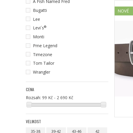
A Fish Named Fred
Bugatti
NOVÉ
Lee
®
Levi´s
Monti
Pme Legend
Timezone
Tom Tailor
Wrangler
CENA
Rozsah:
99 Kč - 2 690 Kč
VELIKOST
35-38
39-42
43-46
42