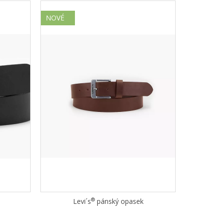
NOVÉ
®
Levi´s
pánský opasek