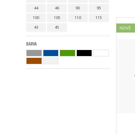
44
46
90
95
100
105
110
115
43
45
NOVÉ
BARVA