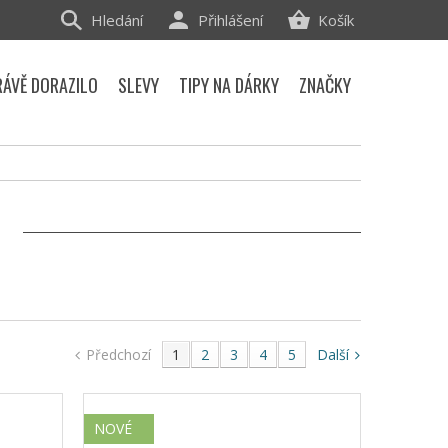
Hledání
Přihlášení
Košík
RÁVĚ DORAZILO
SLEVY
TIPY NA DÁRKY
ZNAČKY
Y
Předchozí
1
2
3
4
5
Další
NOVÉ