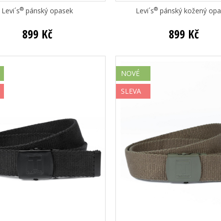
®
®
Levi´s
pánský opasek
Levi´s
pánský kožený opa
899 Kč
899 Kč
NOVÉ
SLEVA