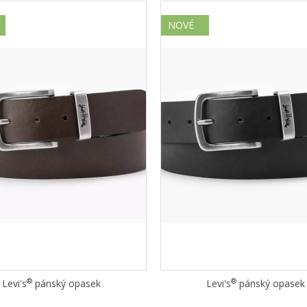
NOVÉ
®
®
Levi's
pánský opasek
Levi's
pánský opasek