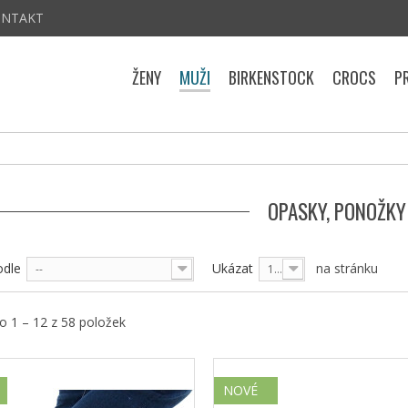
ONTAKT
ŽENY
MUŽI
BIRKENSTOCK
CROCS
P
OPASKY, PONOŽK
odle
Ukázat
na stránku
--
12
 1 – 12 z 58 položek
NOVÉ