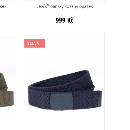
®
sek
Levi´s
pánský kožený opasek
999 Kč
SLEVA