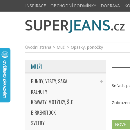
INSPIRACE
OBCHODNÍ PODMÍNKY
DOPRAVA
K
Úvodní strana
>
Muži
>
Opasky, ponožky
MUŽI
BUNDY, VESTY, SAKA
Seřadit p
KALHOTY
KRAVATY, MOTÝLKY, ŠLE
Zobrazeno
BIRKENSTOCK
SVETRY
NOVÉ