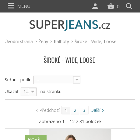
MENU
0
Úvodní strana
>
Ženy
>
Kalhoty
>
Široké - Wide, Loose
ŠIROKÉ - WIDE, LOOSE
Seřadit podle
--
Ukázat
na stránku
12
Předchozí
1
2
3
Další
Zobrazeno 1 – 12 z 31 položek
NOVÉ