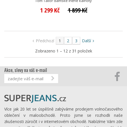
Tom Tailor dámské lněné kalhoty
1 299 Kč
1 899 Kč
Předchozí
1
2
3
Další
Zobrazeno 1 – 12 z 31 položek
Akce, slevy na váš e-mail
Více jak 20 let se úspěšně zabýváme prodejem volnočasového
oblečení v maloobchodě. Proto jsme se rozhodli naše
zkušenosti zúročit i v internetovém obchodě. Nabízíme Vám zde