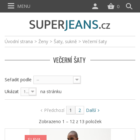
MENU
0
Úvodní strana
>
Ženy
>
Šaty, sukně
>
Večerní šaty
VEČERNÍ ŠATY
Seřadit podle
--
Ukázat
na stránku
12
Předchozí
1
2
Další
Zobrazeno 1 – 12 z 13 položek
SLEVA