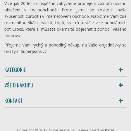
Více jak 20 let se úspěšně zabýváme prodejem volnočasového
oblečení v maloobchodě. Proto jsme se rozhodli naše
zkušenosti zúročit i v internetovém obchodě. Nabízíme Vám zde
rozmanitou škálu jeansů, topů, svetrů a stále více populárních
bot Crocs, které si můžete okamžitě objednat z pohodlí vašeho
domova.
Přejeme Vám rychlý a pohodlný nákup, na Vaše objednávky se
těší tým Superjeans.cz
KATEGORIE
VŠE O NÁKUPU
KONTAKT
Copyright © 2017, Superjeans.cz
Developed by
Kinet