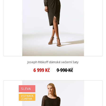
Joseph Ribkoff dámské večerní šaty
6 999 Kč
9 990 Kč
SLEVA
DOPRAVA
ZDARMA