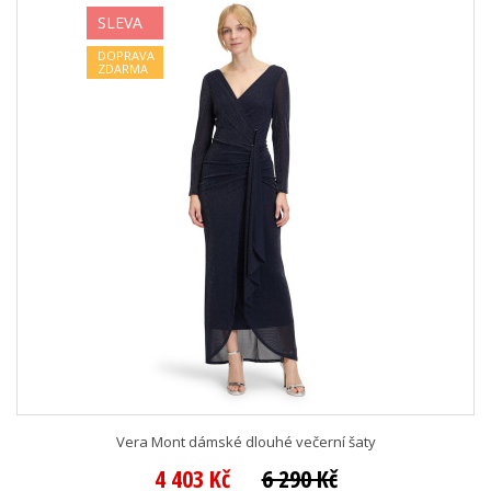
SLEVA
DOPRAVA
ZDARMA
Vera Mont dámské dlouhé večerní šaty
4 403 Kč
6 290 Kč