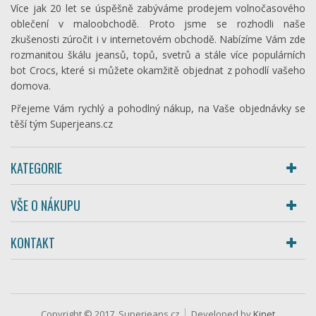
Více jak 20 let se úspěšně zabýváme prodejem volnočasového
oblečení v maloobchodě. Proto jsme se rozhodli naše
zkušenosti zúročit i v internetovém obchodě. Nabízíme Vám zde
rozmanitou škálu jeansů, topů, svetrů a stále více populárních
bot Crocs, které si můžete okamžitě objednat z pohodlí vašeho
domova.
Přejeme Vám rychlý a pohodlný nákup, na Vaše objednávky se
těší tým Superjeans.cz
KATEGORIE
VŠE O NÁKUPU
KONTAKT
Copyright © 2017, Superjeans.cz
Developed by
Kinet