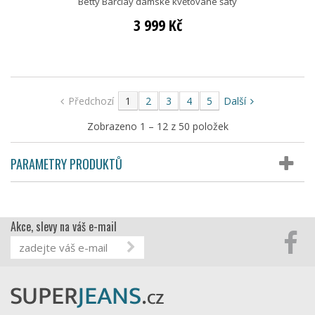
Betty Barclay dámské květované šaty
3 999 Kč
Předchozí
1
2
3
4
5
Další
Zobrazeno 1 – 12 z 50 položek
PARAMETRY PRODUKTŮ
Akce, slevy na váš e-mail