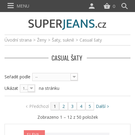
MENU
0
Úvodní strana
>
Ženy
>
Šaty, sukně
>
Casual šaty
CASUAL ŠATY
Seřadit podle
--
Ukázat
na stránku
12
Předchozí
1
2
3
4
5
Další
Zobrazeno 1 – 12 z 50 položek
SLEVA