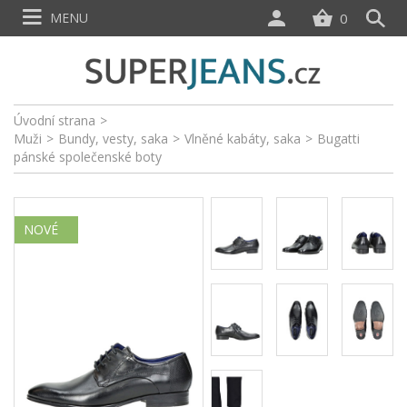
MENU
0
Úvodní strana
>
Muži
>
Bundy, vesty, saka
>
Vlněné kabáty, saka
>
Bugatti
pánské společenské boty
NOVÉ