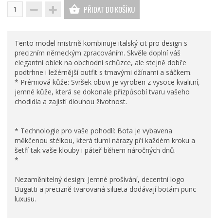
PŘIDAT DO KOŠÍKU
Tento model mistrně kombinuje italský cit pro design s
precizním německým zpracováním. Skvěle doplní váš
elegantní oblek na obchodní schůzce, ale stejně dobře
podtrhne i ležérnější outfit s tmavými džínami a sáčkem.
* Prémiová kůže: Svršek obuvi je vyroben z vysoce kvalitní,
jemné kůže, která se dokonale přizpůsobí tvaru vašeho
chodidla a zajistí dlouhou životnost.
* Technologie pro vaše pohodlí: Bota je vybavena
měkčenou stélkou, která tlumí nárazy při každém kroku a
šetří tak vaše klouby i páteř během náročných dnů.
*
Nezaměnitelný design: Jemné prošívání, decentní logo
Bugatti a precizně tvarovaná silueta dodávají botám punc
luxusu.