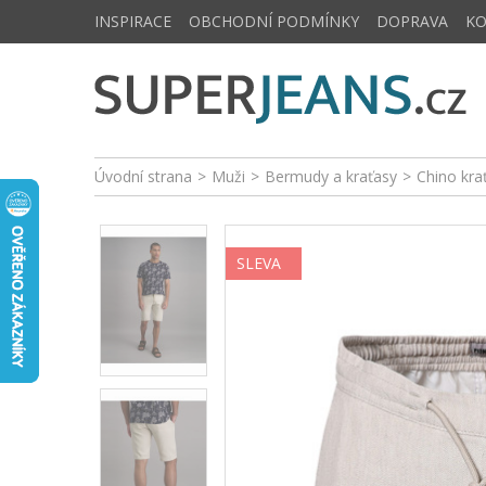
INSPIRACE
OBCHODNÍ PODMÍNKY
DOPRAVA
K
Úvodní strana
>
Muži
>
Bermudy a kraťasy
>
Chino kra
SLEVA