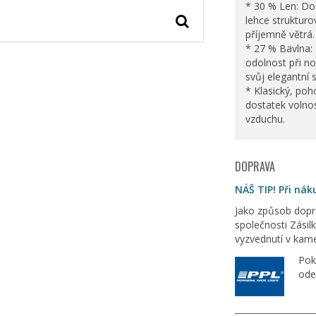
* 30 % Len: Dod
lehce strukturo
příjemně větrá.
* 27 % Bavlna:
odolnost při noš
svůj elegantní s
* Klasický, poh
dostatek volnos
vzduchu.
DOPRAVA
NÁŠ TIP! Při ná
Jako způsob dopr
společnosti Zásil
vyzvednutí v kam
Pok
ode