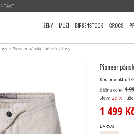
ONTAKT
ŽENY
MUŽI
BIRKENSTOCK
CROCS
P
ťasy
>
Pioneer pánské lněné kra'tasy
Pioneer pánsk
Kód produktu:
13
1 9
Běžná cena:
Sleva
25 %
uše
1 499 K
BARVA: