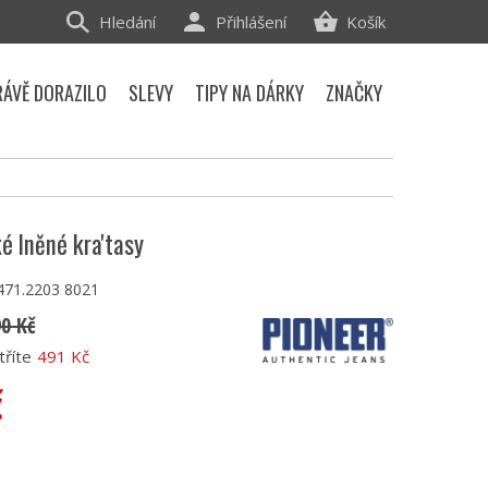
Hledání
Přihlášení
Košík
RÁVĚ DORAZILO
SLEVY
TIPY NA DÁRKY
ZNAČKY
é lněné kra'tasy
471.2203 8021
90 Kč
tříte
491 Kč
č