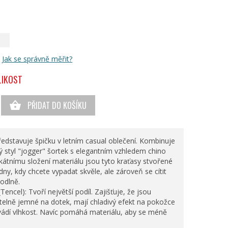
Jak se správně měřit?
LIKOST
PŘIDAT DO KOŠÍKU
edstavuje špičku v letním casual oblečení. Kombinuje
ý styl "jogger" šortek s elegantním vzhledem chino
ikátnímu složení materiálu jsou tyto kraťasy stvořené
 dny, kdy chcete vypadat skvěle, ale zároveň se cítit
odlně.
Tencel): Tvoří největší podíl. Zajišťuje, že jsou
telně jemné na dotek, mají chladivý efekt na pokožce
vádí vlhkost. Navíc pomáhá materiálu, aby se méně