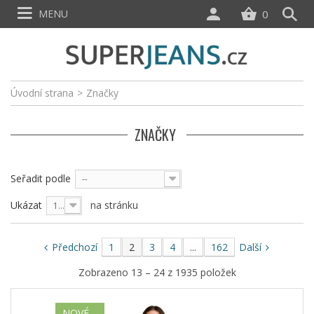
MENU
0
Úvodní strana
>
Značky
ZNAČKY
Seřadit podle
--
Ukázat
na stránku
12
Předchozí
1
2
3
4
...
162
Další
Zobrazeno 13 – 24 z 1935 položek
NOVÉ