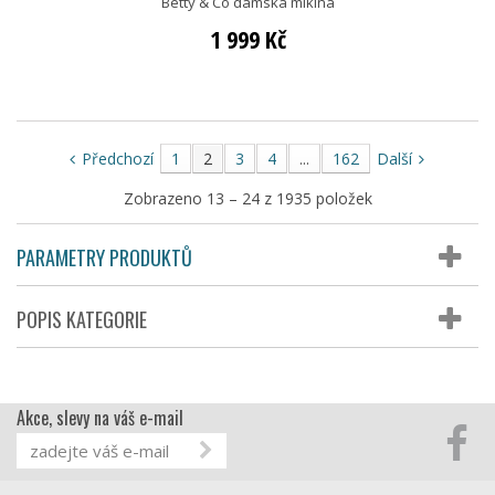
Betty & Co dámská mikina
1 999 Kč
Předchozí
1
2
3
4
...
162
Další
Zobrazeno 13 – 24 z 1935 položek
PARAMETRY PRODUKTŮ
POPIS KATEGORIE
Akce, slevy na váš e-mail