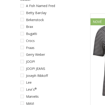
A Fish Named Fred
Betty Barclay
Birkenstock
NOVÉ
Brax
Bugatti
Crocs
Fraas
Gerry Weber
JOOP!
JOOP! JEANS
Joseph Ribkoff
Lee
®
Levi´s
Marvelis
MAVI