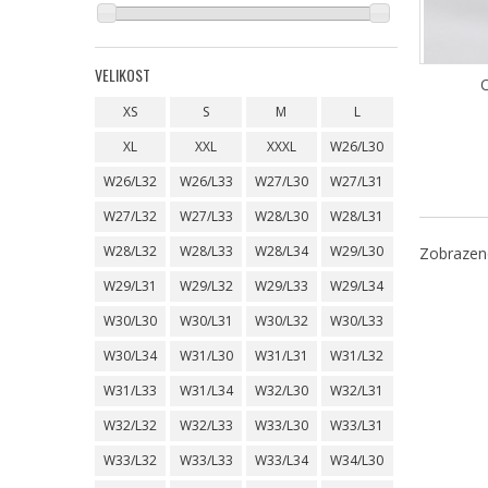
VELIKOST
O
XS
S
M
L
XL
XXL
XXXL
W26/L30
W26/L32
W26/L33
W27/L30
W27/L31
W27/L32
W27/L33
W28/L30
W28/L31
W28/L32
W28/L33
W28/L34
W29/L30
Zobrazeno
W29/L31
W29/L32
W29/L33
W29/L34
W30/L30
W30/L31
W30/L32
W30/L33
W30/L34
W31/L30
W31/L31
W31/L32
W31/L33
W31/L34
W32/L30
W32/L31
W32/L32
W32/L33
W33/L30
W33/L31
W33/L32
W33/L33
W33/L34
W34/L30