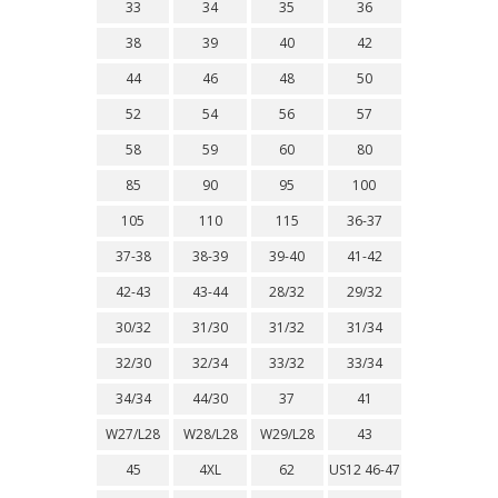
33
34
35
36
38
39
40
42
44
46
48
50
52
54
56
57
58
59
60
80
85
90
95
100
105
110
115
36-37
37-38
38-39
39-40
41-42
42-43
43-44
28/32
29/32
30/32
31/30
31/32
31/34
32/30
32/34
33/32
33/34
34/34
44/30
37
41
W27/L28
W28/L28
W29/L28
43
45
4XL
62
US12 46-47