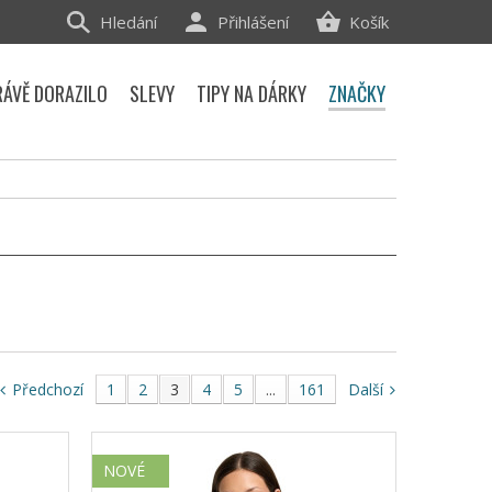
Hledání
Přihlášení
Košík
RÁVĚ DORAZILO
SLEVY
TIPY NA DÁRKY
ZNAČKY
Předchozí
1
2
3
4
5
...
161
Další
NOVÉ