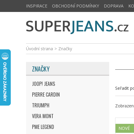
INSPIRACE
OBCHODNÍ PODMÍNKY
DOPRAVA
K
Úvodní strana
>
Značky
ZNAČKY
JOOP! JEANS
Seřadit p
PIERRE CARDIN
TRIUMPH
Zobrazeno
VERA MONT
PME LEGEND
NOVÉ