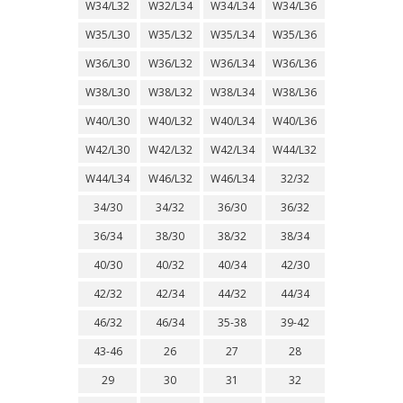
W34/L32
W32/L34
W34/L34
W34/L36
W35/L30
W35/L32
W35/L34
W35/L36
W36/L30
W36/L32
W36/L34
W36/L36
W38/L30
W38/L32
W38/L34
W38/L36
W40/L30
W40/L32
W40/L34
W40/L36
W42/L30
W42/L32
W42/L34
W44/L32
W44/L34
W46/L32
W46/L34
32/32
34/30
34/32
36/30
36/32
36/34
38/30
38/32
38/34
40/30
40/32
40/34
42/30
42/32
42/34
44/32
44/34
46/32
46/34
35-38
39-42
43-46
26
27
28
29
30
31
32