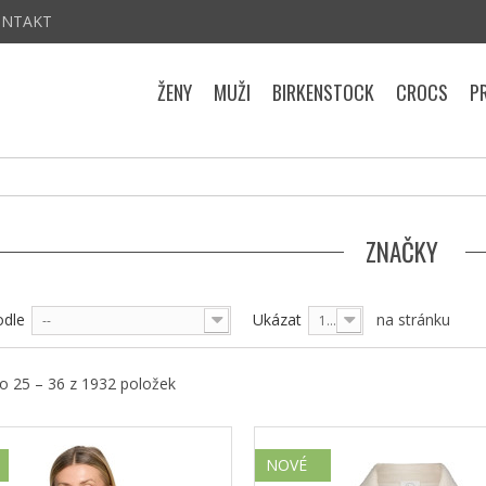
ONTAKT
ŽENY
MUŽI
BIRKENSTOCK
CROCS
P
ZNAČKY
odle
Ukázat
na stránku
--
12
 25 – 36 z 1932 položek
NOVÉ