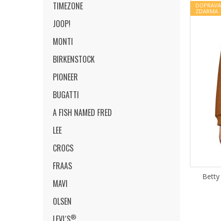
TIMEZONE
DOPRAVA
ZDARMA
JOOP!
MONTI
BIRKENSTOCK
PIONEER
BUGATTI
A FISH NAMED FRED
LEE
CROCS
FRAAS
Betty
MAVI
OLSEN
®
LEVI´S