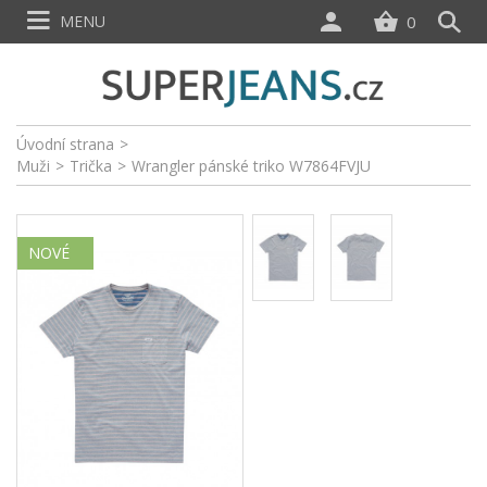
MENU
0
Úvodní strana
>
Muži
>
Trička
>
Wrangler pánské triko W7864FVJU
NOVÉ