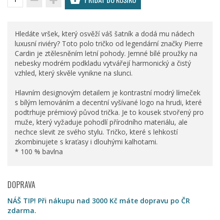
Hledáte vršek, který osvěží váš šatník a dodá mu nádech
luxusní riviéry? Toto polo tričko od legendární značky Pierre
Cardin je ztělesněním letní pohody. Jemné bílé proužky na
nebesky modrém podkladu vytvářejí harmonický a čistý
vzhled, který skvěle vynikne na slunci.
Hlavním designovým detailem je kontrastní modrý límeček
s bílým lemováním a decentní vyšívané logo na hrudi, které
podtrhuje prémiový původ trička. Je to kousek stvořený pro
muže, který vyžaduje pohodlí přírodního materiálu, ale
nechce slevit ze svého stylu. Tričko, které s lehkostí
zkombinujete s kraťasy i dlouhými kalhotami.
* 100 % bavlna
DOPRAVA
NÁŠ TIP! Při nákupu nad 3000 Kč máte dopravu po ČR
zdarma.