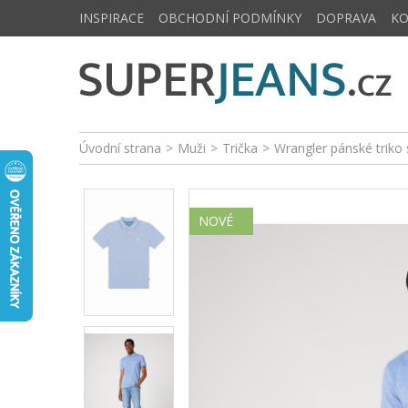
INSPIRACE
OBCHODNÍ PODMÍNKY
DOPRAVA
K
Úvodní strana
>
Muži
>
Trička
>
Wrangler pánské triko
NOVÉ