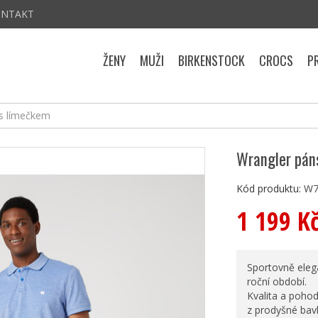
ONTAKT
ŽENY
MUŽI
BIRKENSTOCK
CROCS
P
 s límečkem
Wrangler pán
Kód produktu:
W7
1 199 K
Sportovně elega
roční období.
Kvalita a pohod
z prodyšné bav