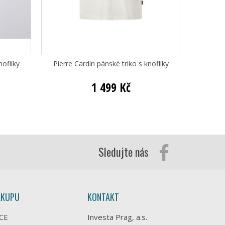
noflíky
Pierre Cardin pánské triko s knoflíky
Pi
1 499 Kč
Sledujte nás
ÁKUPU
KONTAKT
CE
Investa Prag, a.s.