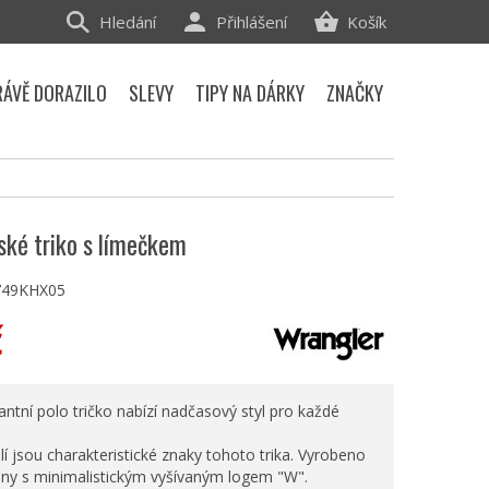
Hledání
Přihlášení
Košík
RÁVĚ DORAZILO
SLEVY
TIPY NA DÁRKY
ZNAČKY
ské triko s límečkem
49KHX05
č
ntní polo tričko nabízí nadčasový styl pro každé
lí jsou charakteristické znaky tohoto trika. Vyrobeno
lny s minimalistickým vyšívaným logem "W".