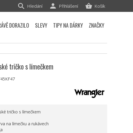
Hledání
Přihlášení
Košík
RÁVĚ DORAZILO
SLEVY
TIPY NA DÁRKY
ZNAČKY
ské tričko s límečkem
45KF47
ské tričko s límečkem
rva na límečku a rukávech
ga