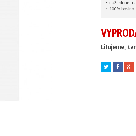
* nažehlené ma
* 100% bavlna
VYPROD
Litujeme, ten