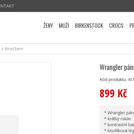
ONTAKT
ŽENY
MUŽI
BIRKENSTOCK
CROCS
P
o s límečkem
Wrangler pán
Kód produktu:
W7
899 Kč
* Wrangler pán
* krátký rukáv
* kontrastní ba
* knoflíková lé