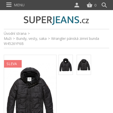
MENU
0
Úvodní strana
>
Muži
>
Bundy, vesty, saka
>
Wrangler pánská zimní bunda
W4526YF6B
SLEVA