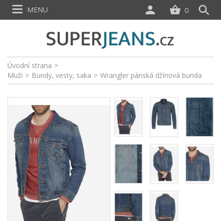
MENU
0
Úvodní strana
>
Muži
>
Bundy, vesty, saka
>
Wrangler pánská džínová bunda