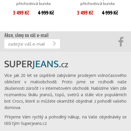
přechodová bunda
přechodová bunda
3 499 Kč
4 999 Kč
3 499 Kč
4 999 Kč
Akce, slevy na váš e-mail
Více jak 20 let se úspěšně zabýváme prodejem volnočasového
oblečení v maloobchodě. Proto jsme se rozhodli naše
zkušenosti zúročit i v internetovém obchodě. Nabízíme Vám zde
rozmanitou škálu jeansů, topů, svetrů a stále více populárních
bot Crocs, které si můžete okamžitě objednat z pohodlí vašeho
domova.
Přejeme Vám rychlý a pohodlný nákup, na Vaše objednávky se
těší tým Superjeans.cz