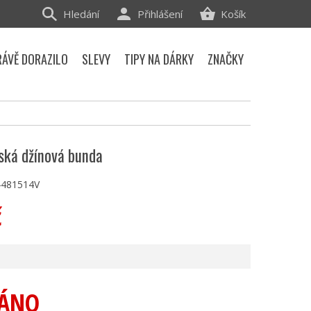
Hledání
Přihlášení
Košík
RÁVĚ DORAZILO
SLEVY
TIPY NA DÁRKY
ZNAČKY
ská džínová bunda
481514V
č
ÁNO