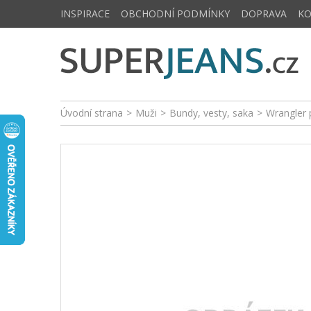
INSPIRACE
OBCHODNÍ PODMÍNKY
DOPRAVA
K
Úvodní strana
>
Muži
>
Bundy, vesty, saka
>
Wrangler 