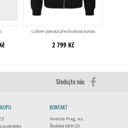
o
s.Oliver pánská přechodová bunda
PME Le
Kč
2 799 Kč
Sledujte nás
ÁKUPU
KONTAKT
CE
Investa Prag, a.s.
Školská 689/20
í podmínky