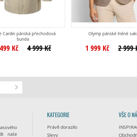
re Cardin pánská přechodová
Olymp pánské lněné sak
bunda
 499 Kč
4 999 Kč
1 999 Kč
2 999 
KATEGORIE
VŠE O N
Právě dorazilo
INSPIRA
časového
li naše
Slevy
Obchodn