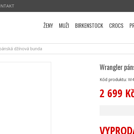
ONTAKT
ŽENY
MUŽI
BIRKENSTOCK
CROCS
P
pánská džínová bunda
Wrangler pán
Kód produktu:
W4
2 699 K
VYPROD