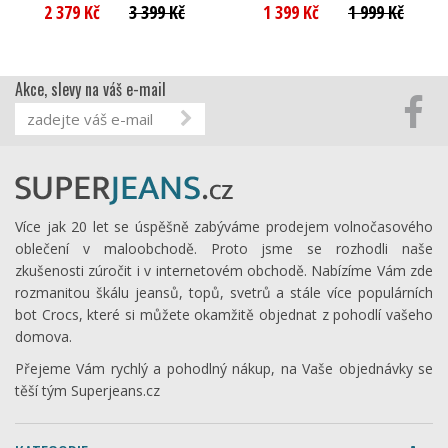
2 379 Kč
3 399 Kč
1 399 Kč
1 999 Kč
Akce, slevy na váš e-mail
Více jak 20 let se úspěšně zabýváme prodejem volnočasového
oblečení v maloobchodě. Proto jsme se rozhodli naše
zkušenosti zúročit i v internetovém obchodě. Nabízíme Vám zde
rozmanitou škálu jeansů, topů, svetrů a stále více populárních
bot Crocs, které si můžete okamžitě objednat z pohodlí vašeho
domova.
Přejeme Vám rychlý a pohodlný nákup, na Vaše objednávky se
těší tým Superjeans.cz