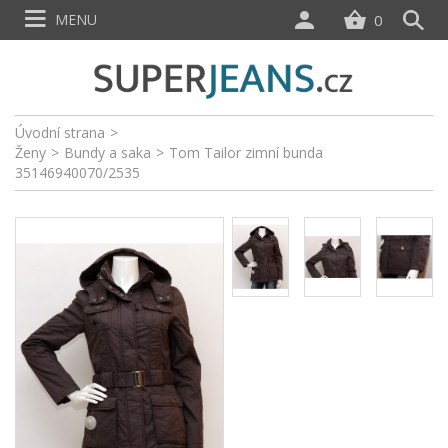
MENU
0
Úvodní strana
>
Ženy
>
Bundy a saka
>
Tom Tailor zimní bunda
35146940070/2535