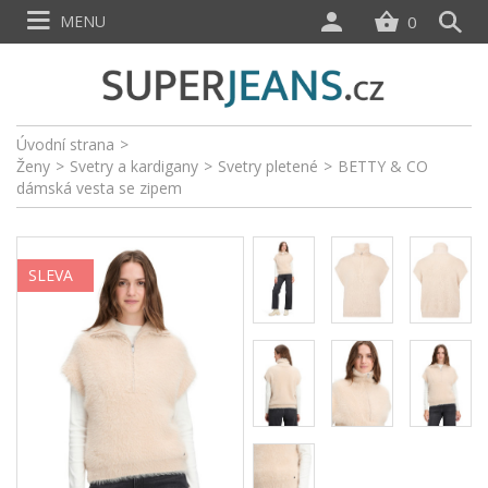
MENU
0
Úvodní strana
>
Ženy
>
Svetry a kardigany
>
Svetry pletené
>
BETTY & CO
dámská vesta se zipem
SLEVA