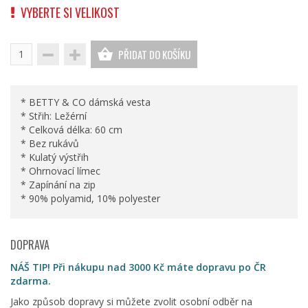
VYBERTE SI VELIKOST
PŘIDAT DO KOŠÍKU
* BETTY & CO dámská vesta
* Střih: Ležérní
* Celková délka: 60 cm
* Bez rukávů
* Kulatý výstřih
* Ohrnovací límec
* Zapínání na zip
* 90% polyamid, 10% polyester
DOPRAVA
NÁŠ TIP! Při nákupu nad 3000 Kč máte dopravu po ČR
zdarma.
Jako způsob dopravy si můžete zvolit osobní odběr na