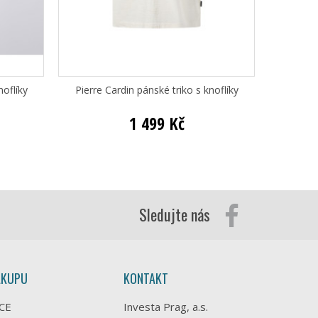
noflíky
Pierre Cardin pánské triko s knoflíky
Pi
1 499 Kč
Sledujte nás
ÁKUPU
KONTAKT
CE
Investa Prag, a.s.