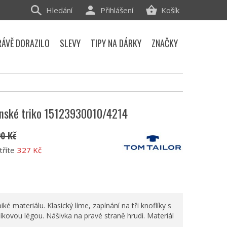
Hledání
Přihlášení
Košík
RÁVĚ DORAZILO
SLEVY
TIPY NA DÁRKY
ZNAČKY
ánské triko 15123930010/4214
90 Kč
tříte
327 Kč
ké materiálu. Klasický líme, zapínání na tři knoflíky s
líkovou légou. Nášivka na pravé straně hrudi. Materiál