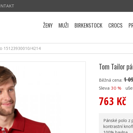
ONTAKT
ŽENY
MUŽI
BIRKENSTOCK
CROCS
P
iko 15123930010/4214
Tom Tailor p
1 0
Běžná cena:
Sleva
30 %
uše
763 Kč
Pánské polo z pi
kontrastní knof
100% bavlna.