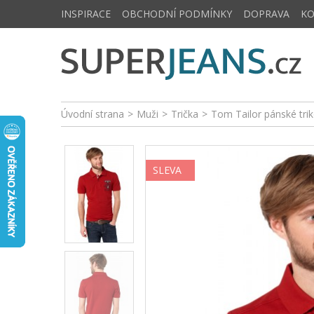
INSPIRACE
OBCHODNÍ PODMÍNKY
DOPRAVA
K
Úvodní strana
>
Muži
>
Trička
>
Tom Tailor pánské tr
SLEVA