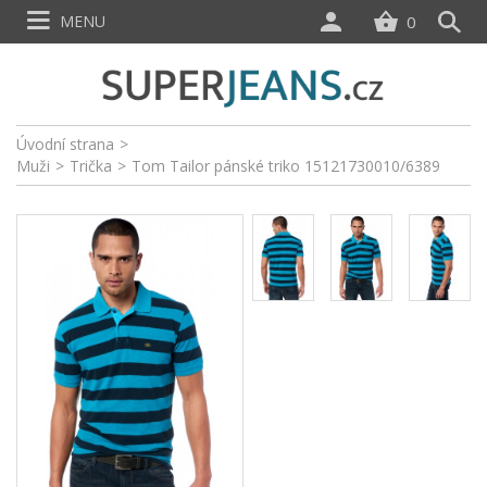
MENU
0
Úvodní strana
>
Muži
>
Trička
>
Tom Tailor pánské triko 15121730010/6389