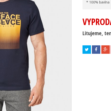
* 100% bavlna
VYPROD
Litujeme, ten