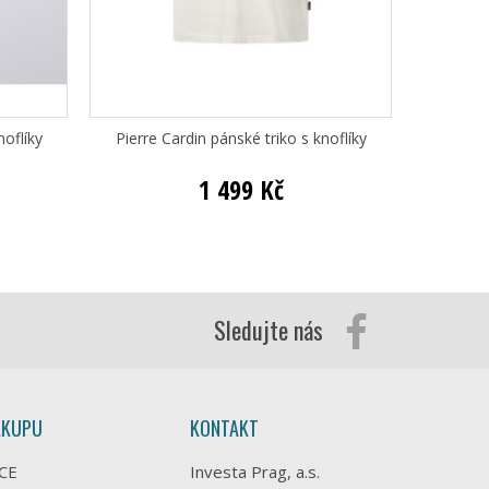
noflíky
Pierre Cardin pánské triko s knoflíky
Pi
1 499 Kč
Sledujte nás
ÁKUPU
KONTAKT
CE
Investa Prag, a.s.