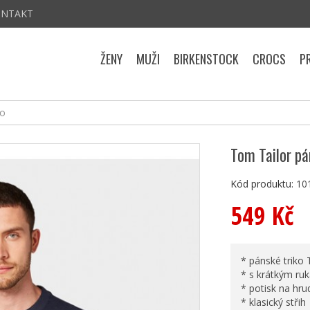
ONTAKT
ŽENY
MUŽI
BIRKENSTOCK
CROCS
P
ko
Tom Tailor pá
Kód produktu:
10
549 Kč
* pánské triko
* s krátkým ru
* potisk na hru
* klasický střih