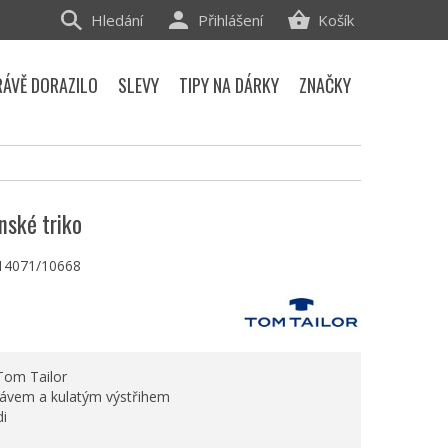
Hledání
Přihlášení
Košík
RÁVĚ DORAZILO
SLEVY
TIPY NA DÁRKY
ZNAČKY
nské triko
14071/10668
 Tom Tailor
kávem a kulatým výstřihem
di