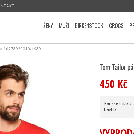
ONTAKT
ŽENY
MUŽI
BIRKENSTOCK
CROCS
P
iko 10278920010/4489
Tom Tailor p
450 Kč
Pánské triko s 
bavlna.
VYPROD