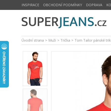
INSPIRACE
OBCHODNÍ PODMÍNKY
DOPRAVA
K
Úvodní strana
>
Muži
>
Trička
>
Tom Tailor pánské tr