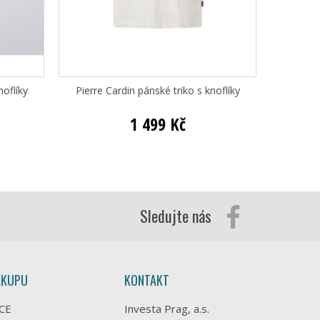
noflíky
Pierre Cardin pánské triko s knoflíky
Pi
1 499 Kč
Sledujte nás
ÁKUPU
KONTAKT
CE
Investa Prag, a.s.