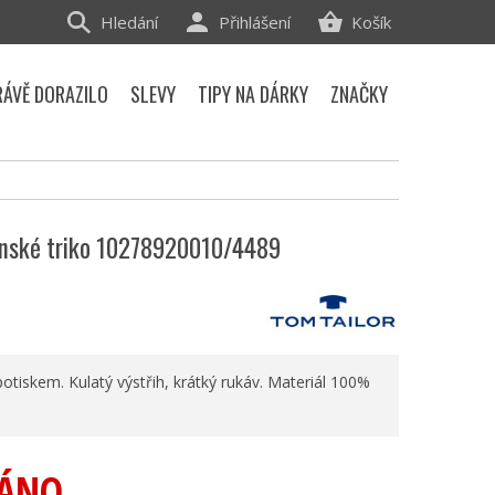
Hledání
Přihlášení
Košík
RÁVĚ DORAZILO
SLEVY
TIPY NA DÁRKY
ZNAČKY
ánské triko 10278920010/4489
potiskem. Kulatý výstřih, krátký rukáv. Materiál 100%
ÁNO