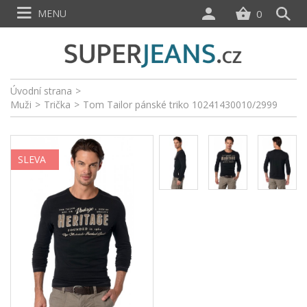
MENU
0
Úvodní strana
>
Muži
>
Trička
>
Tom Tailor pánské triko 10241430010/2999
SLEVA