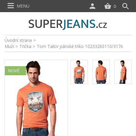
MENU
0
Úvodní strana
>
Muži
>
Trička
>
Tom Tailor pánské triko 10233260110/3176
NOVÉ