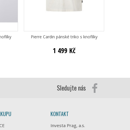
noflíky
Pierre Cardin pánské triko s knoflíky
Pi
1 499 Kč
Sledujte nás
ÁKUPU
KONTAKT
CE
Investa Prag, a.s.