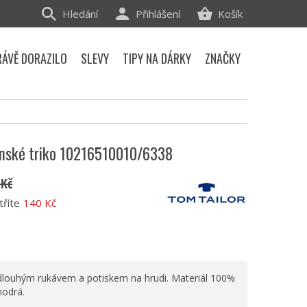
Hledání
Přihlášení
Košík
RÁVĚ DORAZILO
SLEVY
TIPY NA DÁRKY
ZNAČKY
ánské triko 10216510010/6338
 Kč
tříte
140 Kč
 dlouhým rukávem a potiskem na hrudi. Materiál 100%
modrá.