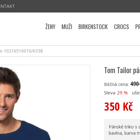
ONTAKT
ŽENY
MUŽI
BIRKENSTOCK
CROCS
P
iko 10216510010/6338
Tom Tailor p
490
Běžná cena:
Sleva
29 %
uše
350 Kč
Pánské triko s
bavlna, barva 