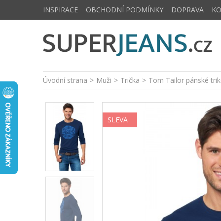
INSPIRACE
OBCHODNÍ PODMÍNKY
DOPRAVA
K
Úvodní strana
>
Muži
>
Trička
>
Tom Tailor pánské tr
SLEVA