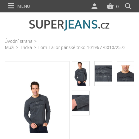
MENU
0
Úvodní strana
>
Muži
>
Trička
>
Tom Tailor pánské triko 10196770010/2572