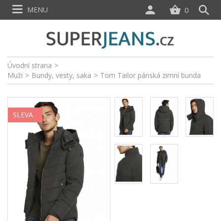
MENU
0
Úvodní strana
>
Muži
>
Bundy, vesty, saka
>
Tom Tailor pánská zimní bunda
SLEVA