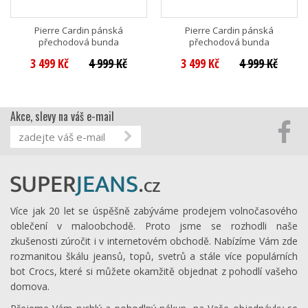
Pierre Cardin pánská
Pierre Cardin pánská
přechodová bunda
přechodová bunda
3 499 Kč
4 999 Kč
3 499 Kč
4 999 Kč
Akce, slevy na váš e-mail
Více jak 20 let se úspěšně zabýváme prodejem volnočasového
oblečení v maloobchodě. Proto jsme se rozhodli naše
zkušenosti zúročit i v internetovém obchodě. Nabízíme Vám zde
rozmanitou škálu jeansů, topů, svetrů a stále více populárních
bot Crocs, které si můžete okamžitě objednat z pohodlí vašeho
domova.