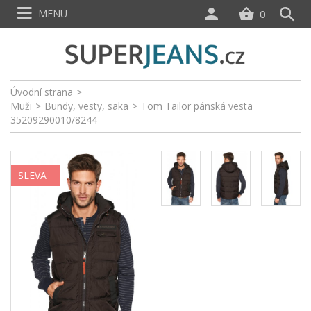
MENU
0
Úvodní strana
>
Muži
>
Bundy, vesty, saka
>
Tom Tailor pánská vesta
35209290010/8244
SLEVA