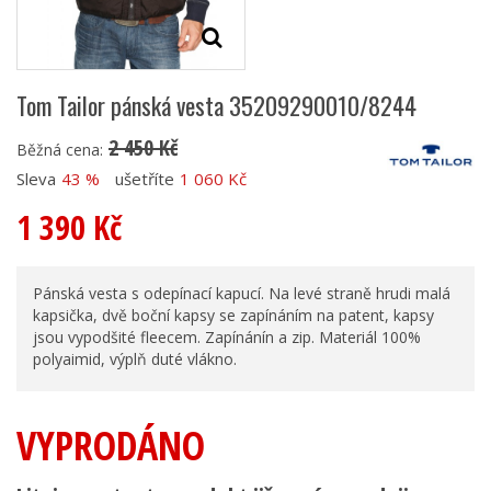
Tom Tailor pánská vesta 35209290010/8244
2 450 Kč
Běžná cena:
Sleva
43 %
ušetříte
1 060 Kč
1 390 Kč
Pánská vesta s odepínací kapucí. Na levé straně hrudi malá
kapsička, dvě boční kapsy se zapínáním na patent, kapsy
jsou vypodšité fleecem. Zapínánín a zip. Materiál 100%
polyaimid, výplň duté vlákno.
VYPRODÁNO