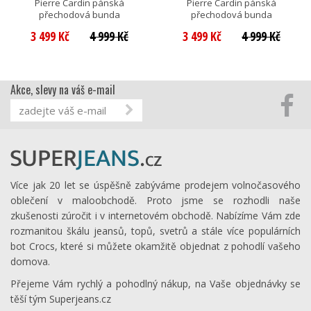
Pierre Cardin pánská
Pierre Cardin pánská
přechodová bunda
přechodová bunda
3 499 Kč
4 999 Kč
3 499 Kč
4 999 Kč
Akce, slevy na váš e-mail
Více jak 20 let se úspěšně zabýváme prodejem volnočasového
oblečení v maloobchodě. Proto jsme se rozhodli naše
zkušenosti zúročit i v internetovém obchodě. Nabízíme Vám zde
rozmanitou škálu jeansů, topů, svetrů a stále více populárních
bot Crocs, které si můžete okamžitě objednat z pohodlí vašeho
domova.
Přejeme Vám rychlý a pohodlný nákup, na Vaše objednávky se
těší tým Superjeans.cz