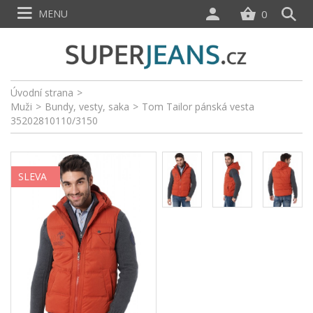
MENU
0
Úvodní strana
>
Muži
>
Bundy, vesty, saka
>
Tom Tailor pánská vesta
35202810110/3150
SLEVA