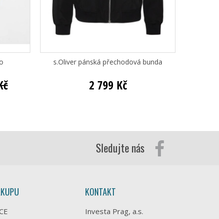
o
s.Oliver pánská přechodová bunda
PME Le
Kč
2 799 Kč
Sledujte nás
ÁKUPU
KONTAKT
CE
Investa Prag, a.s.