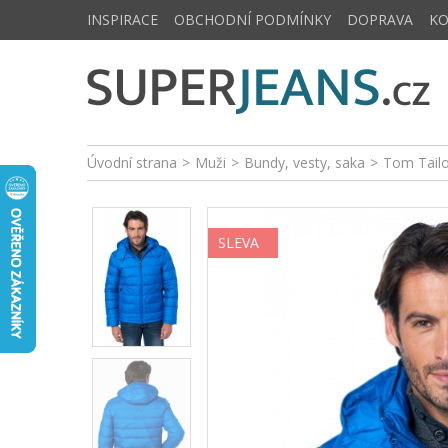
INSPIRACE
OBCHODNÍ PODMÍNKY
DOPRAVA
K
Úvodní strana
>
Muži
>
Bundy, vesty, saka
>
Tom Tail
SLEVA