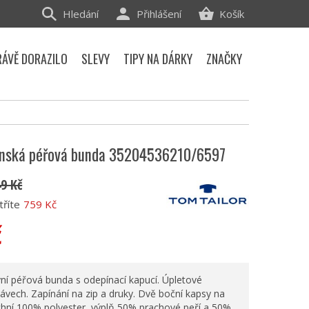
Hledání
Přihlášení
Košík
RÁVĚ DORAZILO
SLEVY
TIPY NA DÁRKY
ZNAČKY
ánská péřová bunda 35204536210/6597
49 Kč
tříte
759 Kč
č
ní péřová bunda s odepínací kapucí. Úpletové
ávech. Zapínání na zip a druky. Dvě boční kapsy na
rchní 100% polyester, výplň 50% prachové peří a 50%