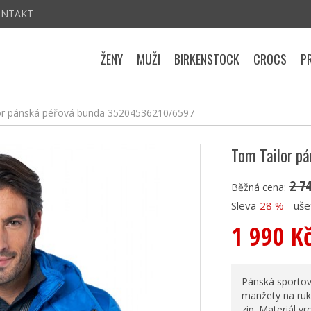
ONTAKT
ŽENY
MUŽI
BIRKENSTOCK
CROCS
P
or pánská péřová bunda 35204536210/6597
Tom Tailor p
2 7
Běžná cena:
Sleva
28 %
uše
1 990 K
Pánská sportov
manžety na ruk
zip. Materiál v