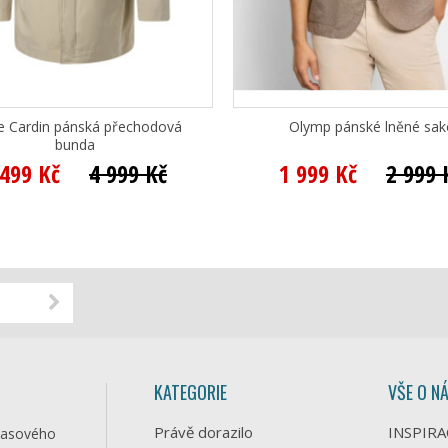
re Cardin pánská přechodová
Olymp pánské lněné sak
bunda
 499 Kč
4 999 Kč
1 999 Kč
2 999 
KATEGORIE
VŠE O N
Právě dorazilo
INSPIRA
časového