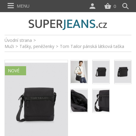
MENU
0
Úvodní strana
>
Muži
>
Tašky, peněženky
>
Tom Tailor pánská látková taška
NOVÉ