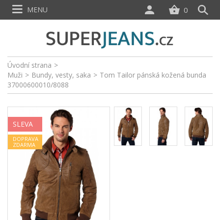
MENU
0
Úvodní strana
>
Muži
>
Bundy, vesty, saka
>
Tom Tailor pánská kožená bunda
37000600010/8088
SLEVA
DOPRAVA
ZDARMA