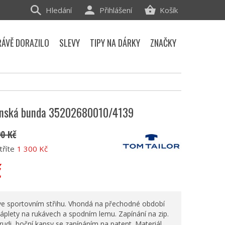
Hledání
Přihlášení
Košík
RÁVĚ DORAZILO
SLEVY
TIPY NA DÁRKY
ZNAČKY
ánská bunda 35202680010/4139
90 Kč
tříte
1 300 Kč
č
e sportovním střihu. Vhondá na přechodné období
áplety na rukávech a spodním lemu. Zapínání na zip.
udi, boční kapsy se zapínáním na patent. Materiál