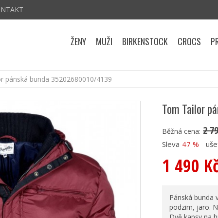
ONTAKT
ŽENY
MUŽI
BIRKENSTOCK
CROCS
P
or pánská bunda 35202680010/4139
Tom Tailor p
2 7
Běžná cena:
Sleva
47 %
uše
1 490 K
Pánská bunda v
podzim, jaro. N
Dvě kapsy na hr