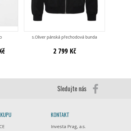
o
s.Oliver pánská přechodová bunda
PME Le
Kč
2 799 Kč
Sledujte nás
ÁKUPU
KONTAKT
CE
Investa Prag, a.s.