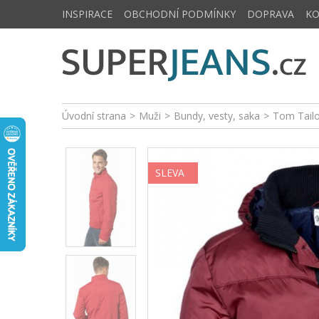
INSPIRACE
OBCHODNÍ PODMÍNKY
DOPRAVA
K
Úvodní strana
>
Muži
>
Bundy, vesty, saka
>
Tom Tail
SLEVA