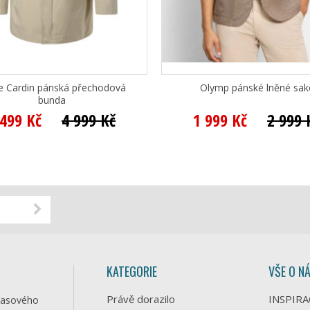
re Cardin pánská přechodová
Olymp pánské lněné sak
bunda
 499 Kč
4 999 Kč
1 999 Kč
2 999 
KATEGORIE
VŠE O N
Právě dorazilo
INSPIRA
časového