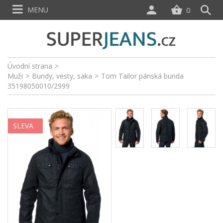
MENU
0
Úvodní strana
>
Muži
>
Bundy, vesty, saka
>
Tom Tailor pánská bunda
35198050010/2999
SLEVA