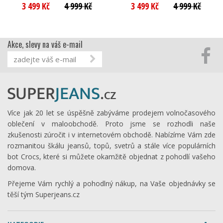
3 499 Kč
4 999 Kč
3 499 Kč
4 999 Kč
Akce, slevy na váš e-mail
Více jak 20 let se úspěšně zabýváme prodejem volnočasového
oblečení v maloobchodě. Proto jsme se rozhodli naše
zkušenosti zúročit i v internetovém obchodě. Nabízíme Vám zde
rozmanitou škálu jeansů, topů, svetrů a stále více populárních
bot Crocs, které si můžete okamžitě objednat z pohodlí vašeho
domova.
Přejeme Vám rychlý a pohodlný nákup, na Vaše objednávky se
těší tým Superjeans.cz