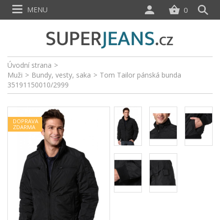
MENU
0
Úvodní strana
>
Muži
>
Bundy, vesty, saka
>
Tom Tailor pánská bunda
35191150010/2999
DOPRAVA
ZDARMA