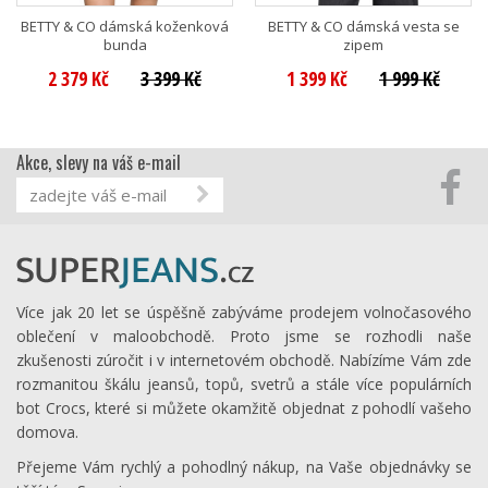
BETTY & CO dámská koženková
BETTY & CO dámská vesta se
bunda
zipem
2 379 Kč
3 399 Kč
1 399 Kč
1 999 Kč
Akce, slevy na váš e-mail
Více jak 20 let se úspěšně zabýváme prodejem volnočasového
oblečení v maloobchodě. Proto jsme se rozhodli naše
zkušenosti zúročit i v internetovém obchodě. Nabízíme Vám zde
rozmanitou škálu jeansů, topů, svetrů a stále více populárních
bot Crocs, které si můžete okamžitě objednat z pohodlí vašeho
domova.
Přejeme Vám rychlý a pohodlný nákup, na Vaše objednávky se