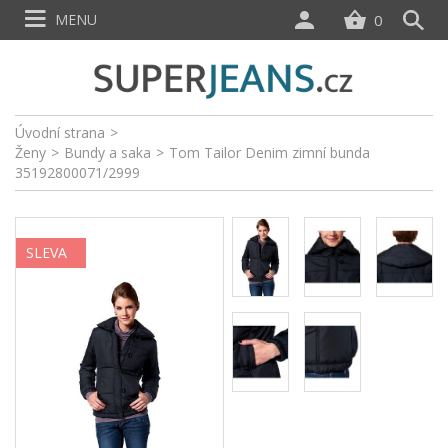
MENU
0
Úvodní strana
>
Ženy
>
Bundy a saka
>
Tom Tailor Denim zimní bunda
35192800071/2999
SLEVA