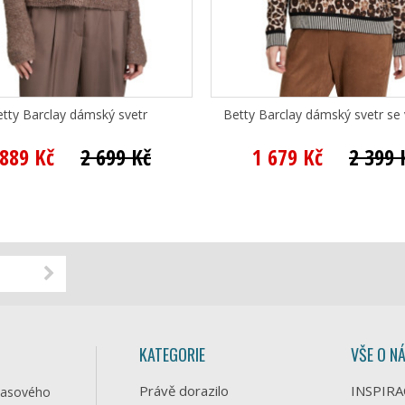
tty Barclay dámský svetr
Betty Barclay dámský svetr se
 889 Kč
2 699 Kč
1 679 Kč
2 399 
KATEGORIE
VŠE O N
Právě dorazilo
INSPIRA
časového