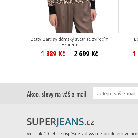
Betty Barclay dámský svetr se zvířecím
Be
vzorem
1 889 Kč
2 699 Kč
1
Akce, slevy na váš e-mail
Více jak 20 let se úspěšně zabýváme prodejem volno