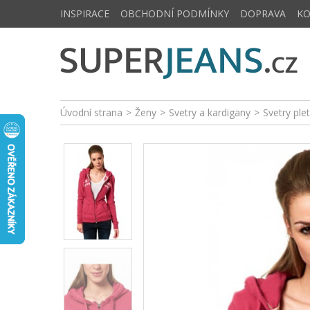
INSPIRACE
OBCHODNÍ PODMÍNKY
DOPRAVA
K
Úvodní strana
>
Ženy
>
Svetry a kardigany
>
Svetry ple