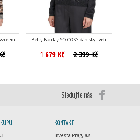
 vzorem
Betty Barclay SO COSY dámský svetr
Betty B
Kč
1 679 Kč
2 399 Kč
1 
Sledujte nás
ÁKUPU
KONTAKT
CE
Investa Prag, a.s.