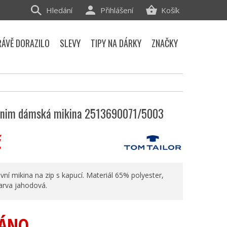
Hledání
Přihlášení
Košík
RÁVĚ DORAZILO
SLEVY
TIPY NA DÁRKY
ZNAČKY
enim dámská mikina 2513690071/5003
č
í mikina na zip s kapucí. Materiál 65% polyester,
arva jahodová.
ÁNO