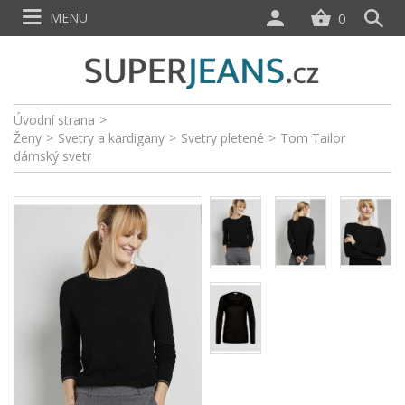
MENU
0
Úvodní strana
>
Ženy
>
Svetry a kardigany
>
Svetry pletené
>
Tom Tailor
dámský svetr