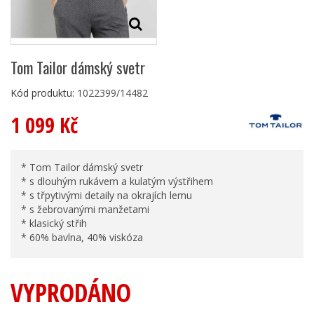
Tom Tailor dámský svetr
Kód produktu:
1022399/14482
1 099 Kč
* Tom Tailor dámský svetr
* s dlouhým rukávem a kulatým výstřihem
* s třpytivými detaily na okrajích lemu
* s žebrovanými manžetami
* klasický střih
* 60% bavlna, 40% viskóza
VYPRODÁNO